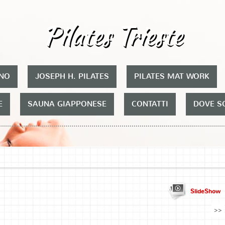
Pilates Trieste
ONO
JOSEPH H. PILATES
PILATES MAT WORK
E
SAUNA GIAPPONESE
CONTATTI
DOVE S
SlideShow
>>