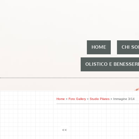
HOME
CHI S
OLISTICO E BENESSER
Home
»
Foto Gallery
»
Studio Pilates
» Immagine 3/14
<<